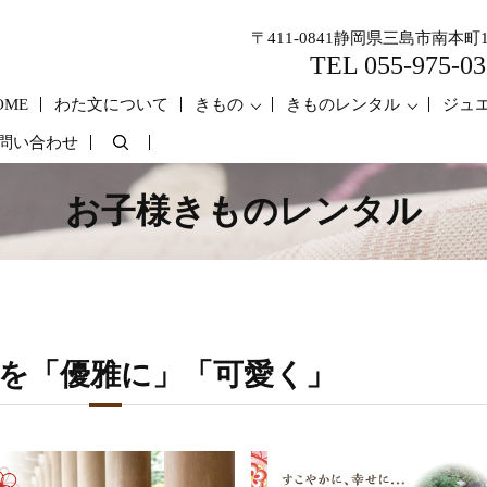
〒411-0841静岡県三島市南本町1
TEL 055-975-03
OME
わた文について
きもの
きものレンタル
ジュ
問い合わせ
search
お子様きものレンタル
を
「優雅に」「可愛く」