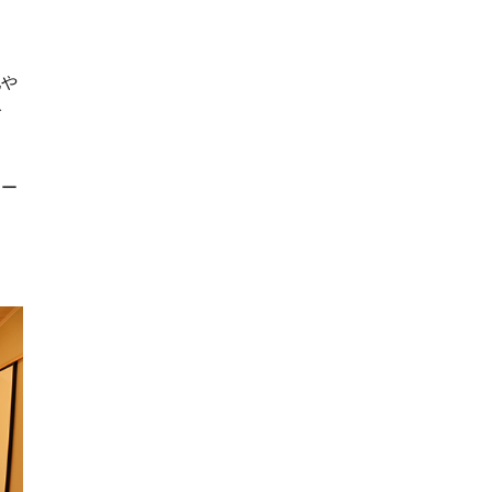
地や
で
メー