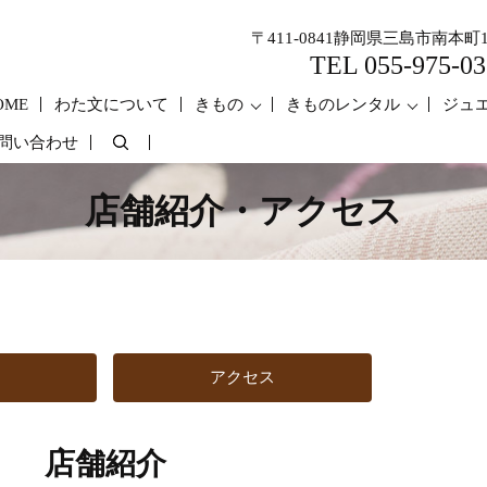
〒411-0841静岡県三島市南本町1
TEL 055-975-03
OME
わた文について
きもの
きものレンタル
ジュ
問い合わせ
search
店舗紹介・アクセス
アクセス
店舗紹介