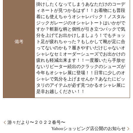
掛けしたくなってしまうあなただけのコーデ
ィネートが見つかるはず！！お着物にも普段
着にも使えちゃうオシャレバック！ノスタル
ジックガレージのオシャレトートはいかがで
すか？斬新な柄と個性が引き立つバックで気
分を上げてお出かけしましょう！でもチョッ
備考
ト足が疲れちゃった？もしかして靴が足に合
ってないのかも？履きやすいだけじゃないオ
シャレなセミオーダーシューズでお出かけの
疲れも軽減出来ます！！一度履いたら手放せ
ないリピーター続出のクラックのシューズが
今年もオシャレ展に登場！！日常に少しのオ
シャレで気分を上げませんか？あなたにピッ
タリのアイテムが必ず見つかるオシャレ展に
是非お越しください！！
游々だより〜２０２２春号〜
Yahooショッピング店公開のお知らせ