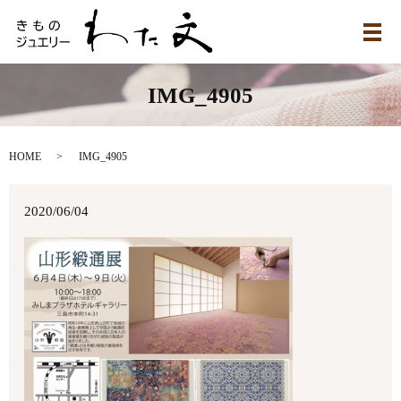
メ
IMG_4905
HOME
IMG_4905
2020/06/04