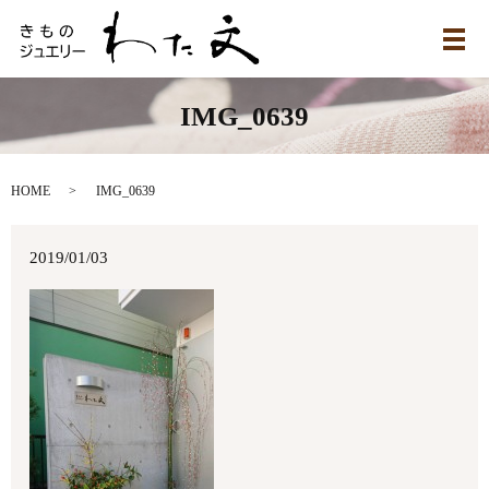
メ
IMG_0639
HOME
IMG_0639
2019/01/03