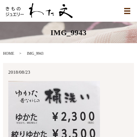
メ
IMG_9943
HOME
IMG_9943
2018/08/23