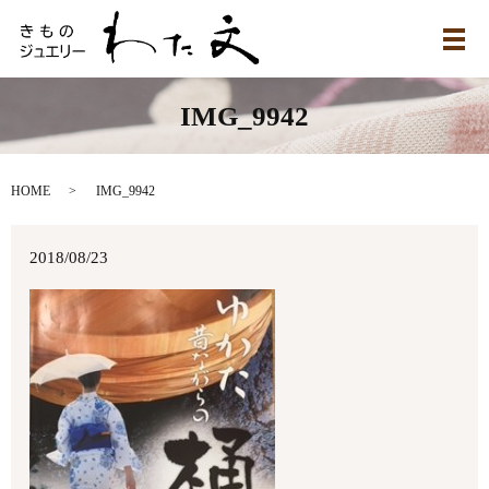
メ
IMG_9942
HOME
IMG_9942
2018/08/23