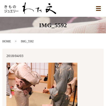
メ
IMG_5592
HOME
IMG_5592
2018/04/03