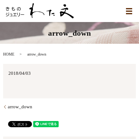
メ
arrow_down
HOME
arrow_down
2018/04/03
arrow_down